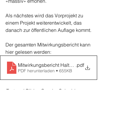
«massiv» erhöhen.
Als nächstes wird das Vorprojekt zu 
einem Projekt weiterentwickelt, das 
danach zur öffentlichen Auflage kommt.
Der gesamten Mitwirkungsbericht kann 
hier gelesen werden:
Mitwirkungsbericht Haltestelle Schülerhaus und Sing
.pdf
PDF herunterladen • 655KB
Text und Bilder: Sascha Schmid 
Alle ansehen
Aktuelle Beiträge